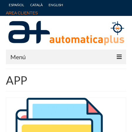
ESPAÑOL
CATALÀ
ENGLISH
AREA CLIENTES
Menú
Inicio
APP
Nuestros puntos fuertes
Preguntas frecuentes
Tienda
Blog