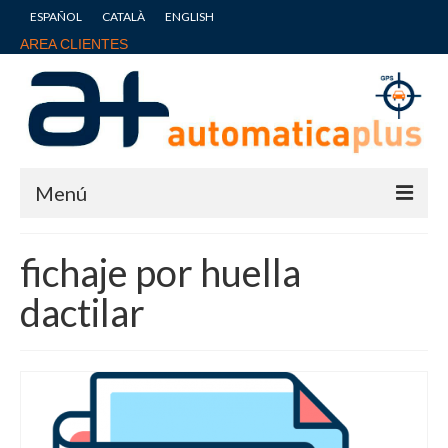
ESPAÑOL
CATALÀ
ENGLISH
AREA CLIENTES
Menú
Inicio
fichaje por huella
Nuestros puntos fuertes
dactilar
Preguntas frecuentes
Tienda
Blog